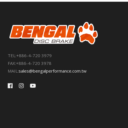
TEL:+886-4-720 3979
FAX:+886-4-720 3978
MAIL:
sales@bengalperformance.com.tw